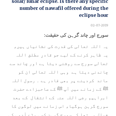
solar/ lunar eclipse. Is there any specific
number of nawafil offered during the
eclipse hour
02-07-2019
سورج اور چاند گرہن کی حقیقت
:
یہ اللہ تعالی کی قدرت کی نشانیاں ہیں،
یہ ظاہر کرنے کے لیے جو قادرِ مطلق اللہ
تعالی سورج سے روشنی دیتا ہے اور چاند سے
چاندنی دیتا ہے وہی اللہ تعالی ان کو
ماند کردینے پر بھی قادر ہے ۔ رسول اللہ
ﷺ کے زمانے میں آپ ﷺ کے صاحبزادے حضرت
ابراہیم رضی اللہ عنہ کے انتقال کے بعد
سورج گرہن ہوگیا، اس زمانے میں لوگوں کا
خیال یہ تھا کہ سورج گرہن کسی بڑے آدمی کی