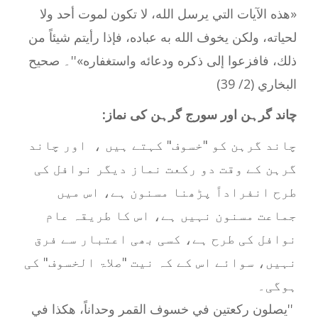
«هذه الآيات التي يرسل الله، لا تكون لموت أحد ولا
لحياته، ولكن يخوف الله به عباده، فإذا رأيتم شيئاً من
ذلك، فافزعوا إلى ذكره ودعائه واستغفاره»''۔ صحيح
البخاري (2/ 39)
چاند گرہن اور سورج گرہن کی نماز
:
چاند گرہن کو "خسوف" کہتے ہیں ، اور چاند
گرہن کے وقت دو رکعت نماز دیگر نوافل کی
طرح انفراداً پڑھنا مسنون ہے، اس میں
جماعت مسنون نہیں ہے، اس کا طریقہ عام
نوافل کی طرح ہے، کسی بھی اعتبار سے فرق
نہیں، سوائے اس کے کہ نیت "صلاۃ الخسوف" کی
ہوگی۔
''
يصلون ركعتين في خسوف القمر وحداناً، هكذا في