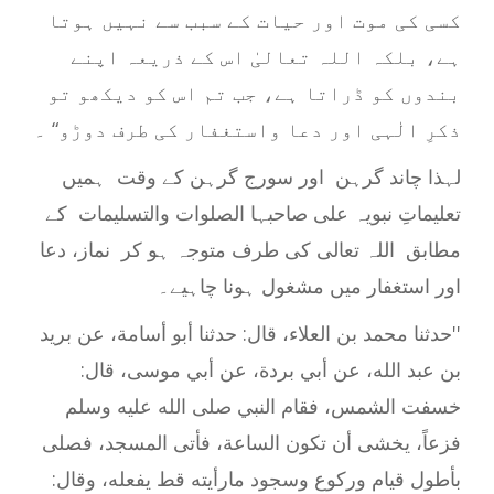
کسی کی موت اور حیات کے سبب سے نہیں ہوتا
ہے، بلکہ اللہ تعالیٰ اس کے ذریعہ اپنے
بندوں کو ڈراتا ہے، جب تم اس کو دیکھو تو
ذکرِ الٰہی اور دعا واستغفار کی طرف دوڑو“ ۔
لہذا چاند گرہن اور سورج گرہن کے وقت ہمیں
تعلیماتِ نبویہ علی صاحبہا الصلوات والتسلیمات کے
مطابق اللہ تعالی کی طرف متوجہ ہو کر نماز، دعا
اور استغفار میں مشغول ہونا چاہیے۔
''
حدثنا محمد بن العلاء، قال: حدثنا أبو أسامة، عن بريد
بن عبد الله، عن أبي بردة، عن أبي موسى، قال:
خسفت الشمس، فقام النبي صلى الله عليه وسلم
فزعاً، يخشى أن تكون الساعة، فأتى المسجد، فصلى
بأطول قيام وركوع وسجود مارأيته قط يفعله، وقال: