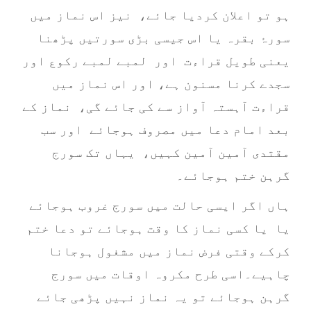
ہو تو اعلان کردیا جائے، نیز اس نماز میں
سورۂ بقرہ یا اس جیسی بڑی سورتیں پڑھنا
یعنی طویل قراءت اور لمبے لمبے رکوع اور
سجدے کرنا مسنون ہے، اور اس نماز میں
قراءت آہستہ آواز سے کی جائے گی، نماز کے
بعد امام دعا میں مصروف ہوجائے اور سب
مقتدی آمین آمین کہیں، یہاں تک سورج
گرہن ختم ہوجائے۔
ہاں اگر ایسی حالت میں سورج غروب ہوجائے
یا یا کسی نماز کا وقت ہوجائے تو دعا ختم
کرکے وقتی فرض نماز میں مشغول ہوجانا
چاہیے۔اسی طرح مکروہ اوقات میں سورج
گرہن ہوجائے تو یہ نماز نہیں پڑھی جائے