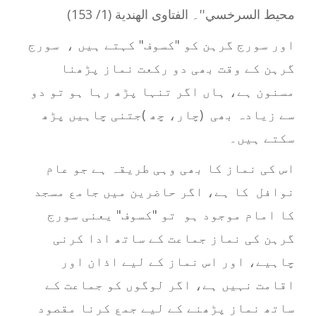
محيط السرخسي''۔ الفتاوى الهندية (1/ 153)
اور سورج گرہن کو "کسوف" کہتے ہیں ، سورج
گرہن کے وقت بھی دو رکعت نماز پڑھنا
مسنون ہے، ہاں اگر تنہا پڑھ رہا ہو تو دو
سے زیادہ بھی (چار، چھ )جتنی چاہیں پڑھ
سکتے ہیں۔
اس کی نماز کا بھی وہی طریقہ ہے جو عام
نوافل کا ہے، اگر حاضرین میں جامع مسجد
کا امام موجود ہو تو "کسوف" یعنی سورج
گرہن کی نماز جماعت کے ساتھ ادا کرنی
چاہیے، اور اس نماز کے لیے اذان اور
اقامت نہیں ہے، اگر لوگوں کو جماعت کے
ساتھ نماز پڑھنے کے لیے جمع کرنا مقصود