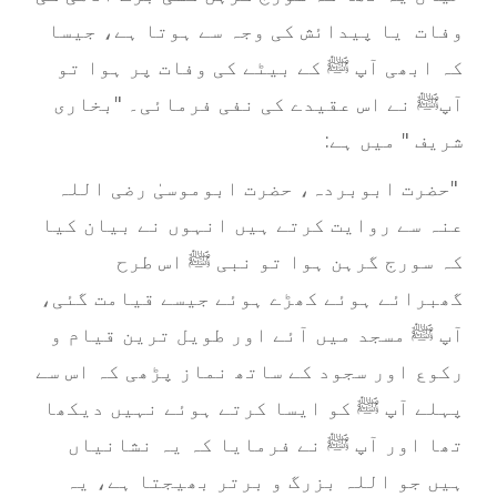
وفات یا پیدائش کی وجہ سے ہوتا ہے، جیسا
کہ ابھی آپ ﷺ کے بیٹے کی وفات پر ہوا تو
آپﷺ نے اس عقیدے کی نفی فرمائی۔ "بخاری
شریف " میں ہے
:
"
حضرت ابوبردہ، حضرت ابوموسیٰ رضی اللہ
عنہ سے روایت کرتے ہیں انہوں نے بیان کیا
کہ سورج گرہن ہوا تو نبی ﷺ اس طرح
گھبرائے ہوئے کھڑے ہوئے جیسے قیامت گئی،
آپ ﷺ مسجد میں آئے اور طویل ترین قیام و
رکوع اور سجود کے ساتھ نماز پڑھی کہ اس سے
پہلے آپ ﷺ کو ایسا کرتے ہوئے نہیں دیکھا
تھا اور آپ ﷺ نے فرمایا کہ یہ نشانیاں
ہیں جو اللہ بزرگ و برتر بھیجتا ہے، یہ